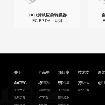
DALI测试应急转换器
EC-BP DALI 系列
EC-BP DALI 系列
EC-B
关于
产品中
项目案
技术支
新
AcTEC
企业简介
心
LED驱动
例
LED电源
持
下载中心
心
公司
企业文化
应急控制
工业电源
APP下载
发展历程
IOT产品
应急控制