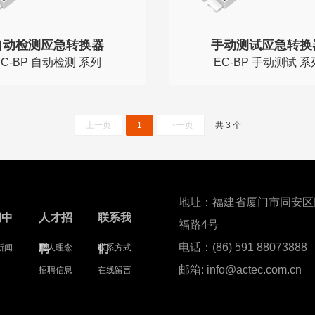
自动检测应急转换器
手动测试应急转换
EC-BP 自动检测 系列
EC-BP 手动测试 系
P 自动检测 系列
EC-BP 手动测试 系列
上一页
1
下一页
共 3 个
地址：福建省厦门市同安区
闻中
人才招
联系我
福路4号
电话：(86) 591 88073888
新闻
聘
用人理念
们
联系方式
邮箱: info@actec.com.cn
招聘信息
在线留言